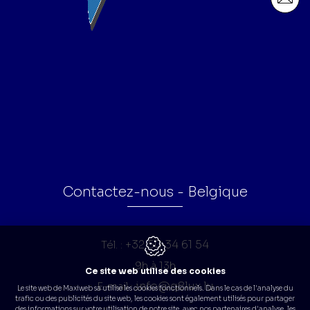
Contactez-nous - Belgique
+32 50 34 61 54
Tél. :
9h à 13h
Ce site web utilise des cookies
info@q8lux.lu
E-mail :
Le site web de Maxiweb sa utilise les cookies fonctionnels. Dans le cas de l'analyse du
trafic ou des publicités du site web, les cookies sont également utilisés pour partager
des informations sur votre utilisation de notre site, avec nos partenaires d'analyse, les