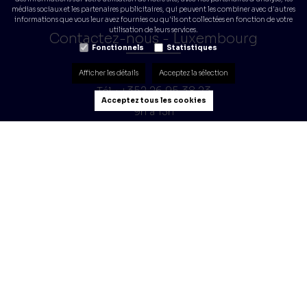
médias sociaux et les partenaires publicitaires, qui peuvent les combiner avec d'autres
informations que vous leur avez fournies ou qu'ils ont collectées en fonction de votre
utilisation de leurs services.
Contactez-nous - Luxembourg
Fonctionnels
Statistiques
Afficher les détails
Acceptez la sélection
+352 26 95 38 23
Tél. :
Acceptez tous les cookies
9h à 13h
info@q8lux.lu
E-mail :
Navigation
Q8 Prepaid Card
Carte des stations-service
Mon compte
Application Q8