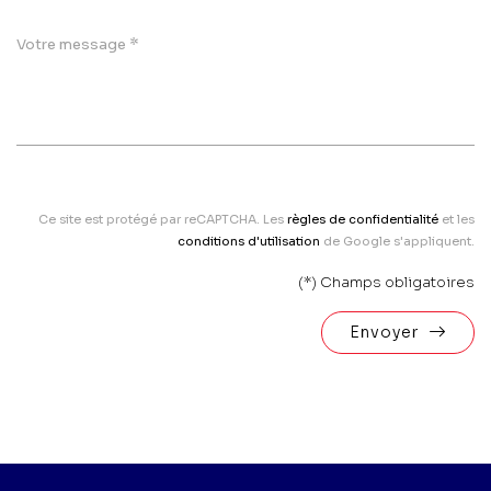
*
Votre message
Ce site est protégé par reCAPTCHA. Les
règles de confidentialité
et les
conditions d'utilisation
de Google s'appliquent.
(*) Champs obligatoires
Envoyer